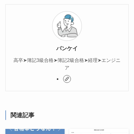
パンケイ
高卒➤簿記3級合格➤簿記2級合格➤経理➤エンジニ
ア
関連記事