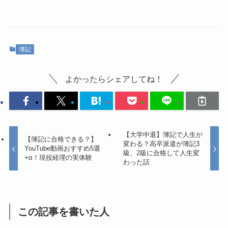
簿記
よかったらシェアしてね！
【大学中退】簿記で人生が
【簿記に合格できる？】
変わる？高卒派遣が簿記3
YouTube動画おすすめ5選
級、2級に合格して人生変
+α！現役経理の実体験
わった話
この記事を書いた人