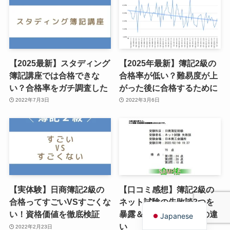
【2025最新】スタディング
【2025年最新】簿記2級の
簿記講座では合格できな
合格率が低い？難易度が上
い？合格率をガチ調査した
がった後に合格するために
2022年7月3日
2022年3月6日
【実体験】日商簿記2級の
【口コミ感想】簿記2級の
English
合格ってすごいVSすごくな
ネット試験の失敗談3つを
い！資格価値を徹底検証
暴露＆ペーパー試験との違
Japanese
い
2022年2月23日